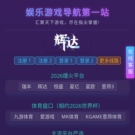
跳转到内容
申请恒行6注册账号
首页
企业背景
企业简报
产品应用
联系我们
产品帮助