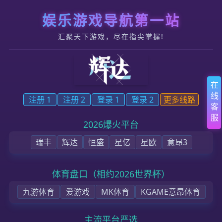
跳转到内容
注册申请恒行账号
首页
企业背景
企业简报
产品应用
联系我们
产品帮助