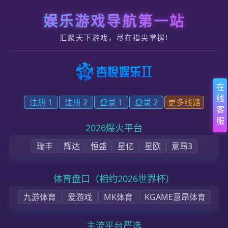
跳转到内容
杏悦官方注册服务
首页
企业背景
企业简报
产品应用
联系我们
产品帮助