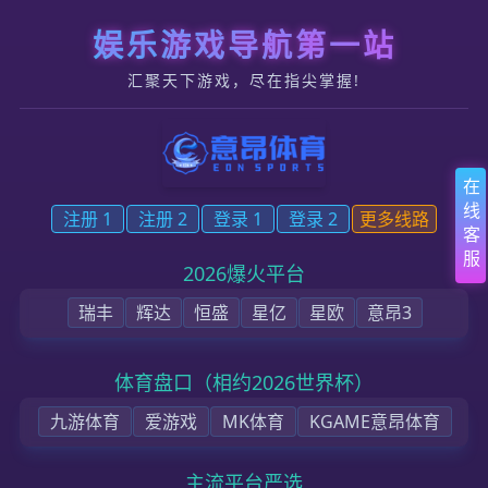
跳转到内容
意昂2会员注册系统入口
首页
企业背景
企业简报
产品应用
联系我们
产品帮助