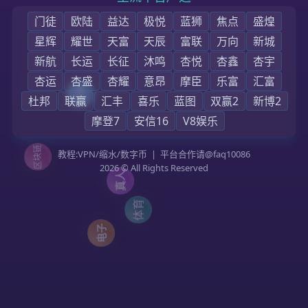
首页
企业背景
企业简报
产品应用
联系我们
产品帮助